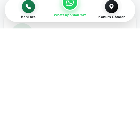
WhatsApp'dan Yaz
Beni Ara
Konum Gönder
Çim Biçme ve Bakım
Sakarya geneli profesyonel çim biçme,
havalandırma ve gübreleme planlarıyla yeşil
alanlarınızı dört mevsim canlı ve taze...
Detaylı Bilgi