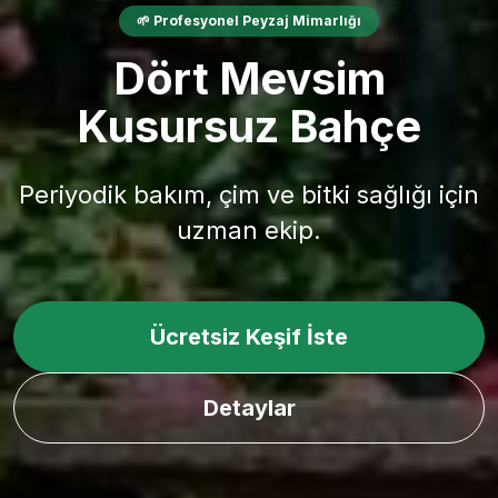
🌱 Profesyonel Peyzaj Mimarlığı
Dört Mevsim
Kusursuz Bahçe
Periyodik bakım, çim ve bitki sağlığı için
uzman ekip.
Ücretsiz Keşif İste
Detaylar