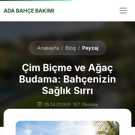
İçeriğe Atla
ADA BAHÇE BAKIMI
Anasayfa
Blog
Peyzaj
Çim Biçme ve Ağaç
Budama: Bahçenizin
Sağlık Sırrı
05.04.2026
107 Okunma